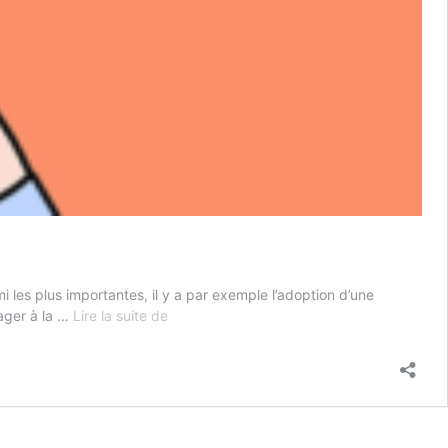
i les plus importantes, il y a par exemple l’adoption d’une
Comment
lager à la …
Lire la suite de
soulager
le
mal
de
dos
?