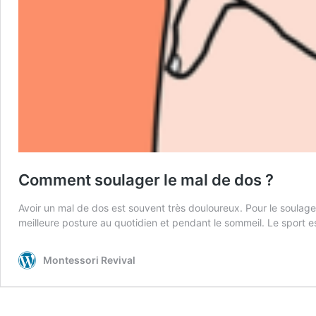
Comment soulager le mal de dos ?
Avoir un mal de dos est souvent très douloureux. Pour le soulager,
meilleure posture au quotidien et pendant le sommeil. Le sport e
Montessori Revival